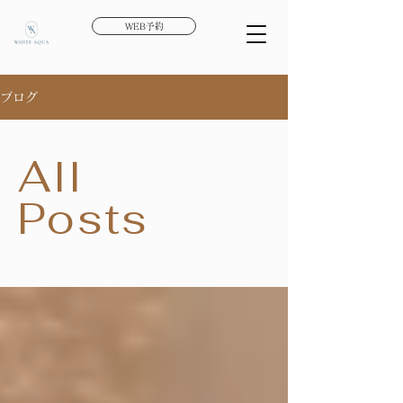
WEB予約
ブログ
All
Posts