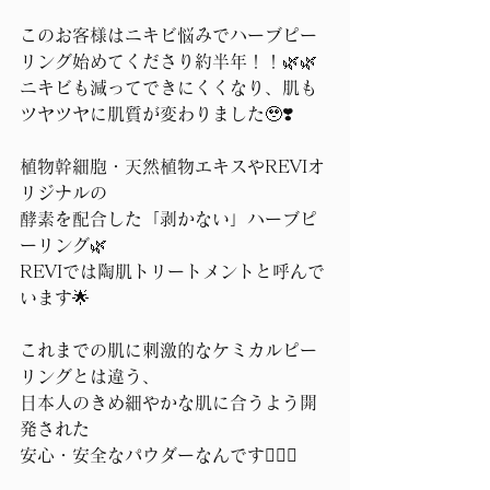
このお客様はニキビ悩みでハーブピー
リング始めてくださり約半年！！🌿🌿
ニキビも減ってできにくくなり、肌も
ツヤツヤに肌質が変わりました🥹❣️
植物幹細胞・天然植物エキスやREVIオ
リジナルの
酵素を配合した「剥かない」ハーブピ
ーリング🌿
REVIでは陶肌トリートメントと呼んで
います🌟
これまでの肌に刺激的なケミカルピー
リングとは違う、
日本人のきめ細やかな肌に合うよう開
発された
安心・安全なパウダーなんです🙆‍♀️✨