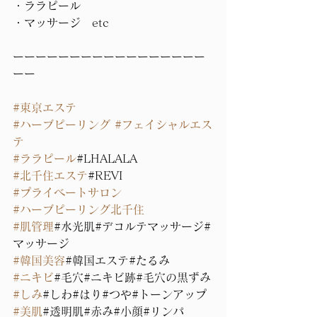
・ララピール
・マッサージ　etc
ーーーーーーーーーーーーーーーーー
ーー 
#東京エステ
#ハーブピーリング
#フェイシャルエス
テ
#ララピール
#LHALALA
#北千住エステ
#REVI
#プライベートサロン
#ハーブピーリング北千住
#肌管理
#水光肌#デコルテマッサージ#
マッサージ
#韓国美容
#韓国エステ#たるみ
#ニキビ
#毛穴#ニキビ跡#毛穴の黒ずみ
#しみ
#しわ#はり#つや#トーンアップ
#美肌
#透明肌#赤み#小顔#リンパ