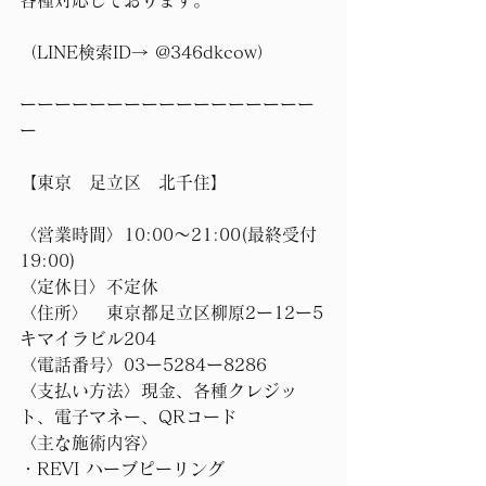
各種対応しております。
（LINE検索ID→ @346dkcow） 
ーーーーーーーーーーーーーーーーー
ー 
【東京　足立区　北千住】
〈営業時間〉10:00〜21:00(最終受付
19:00)
〈定休日〉不定休
〈住所〉　東京都足立区柳原2ー12ー5
キマイラビル204
〈電話番号〉03ー5284ー8286
〈支払い方法〉現金、各種クレジッ
ト、電子マネー、QRコード
〈主な施術内容〉
・REVI ハーブピーリング