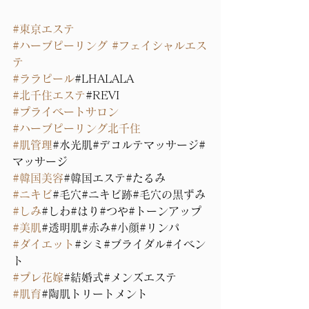
#東京エステ
#ハーブピーリング
#フェイシャルエス
テ
#ララピール
#LHALALA
#北千住エステ
#REVI
#プライベートサロン
#ハーブピーリング北千住
#肌管理
#水光肌#デコルテマッサージ#
マッサージ
#韓国美容
#韓国エステ#たるみ
#ニキビ
#毛穴#ニキビ跡#毛穴の黒ずみ
#しみ
#しわ#はり#つや#トーンアップ
#美肌
#透明肌#赤み#小顔#リンパ
#ダイエット
#シミ#ブライダル#イベン
ト
#プレ花嫁
#結婚式#メンズエステ
#肌育
#陶肌トリートメント