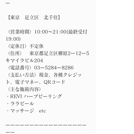
ー 
【東京　足立区　北千住】
〈営業時間〉10:00〜21:00(最終受付
19:00)
〈定休日〉不定休
〈住所〉　東京都足立区柳原2ー12ー5
キマイラビル204
〈電話番号〉03ー5284ー8286
〈支払い方法〉現金、各種クレジッ
ト、電子マネー、QRコード
〈主な施術内容〉
・REVI ハーブピーリング
・ララピール
・マッサージ　etc
ーーーーーーーーーーーーーーーーー
ーー 