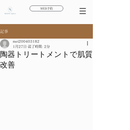
WEB予約
記事
mei200403182
1月27日
読了時間: 2分
陶器トリートメントで肌質
改善