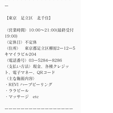
ー 
【東京　足立区　北千住】
〈営業時間〉10:00〜21:00(最終受付
19:00)
〈定休日〉不定休
〈住所〉　東京都足立区柳原2ー12ー5
キマイラビル204
〈電話番号〉03ー5284ー8286
〈支払い方法〉現金、各種クレジッ
ト、電子マネー、QRコード
〈主な施術内容〉
・REVI ハーブピーリング
・ララピール
・マッサージ　etc
ーーーーーーーーーーーーーーーーー