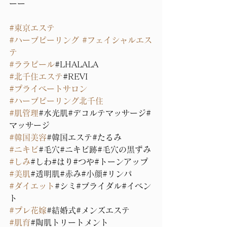
ーー 
#東京エステ
#ハーブピーリング
#フェイシャルエス
テ
#ララピール
#LHALALA
#北千住エステ
#REVI
#プライベートサロン
#ハーブピーリング北千住
#肌管理
#水光肌#デコルテマッサージ#
マッサージ
#韓国美容
#韓国エステ#たるみ
#ニキビ
#毛穴#ニキビ跡#毛穴の黒ずみ
#しみ
#しわ#はり#つや#トーンアップ
#美肌
#透明肌#赤み#小顔#リンパ
#ダイエット
#シミ#ブライダル#イベン
ト
#プレ花嫁
#結婚式#メンズエステ
#肌育
#陶肌トリートメント